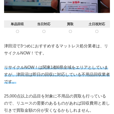
単品回収
当日対応
買取
土日祝対応
〇
〇
〇
〇
津田沼で3つめにおすすめするマットレス処分業者は、リ
サイクルNOW！です。
リサイクルNOW！は関東1都6県全域をエリアとしていま
すが、津田沼は即日の回収に対応している不用品回収業者
です。
25,000点以上の品目を対象に不用品の買取も行っている
ので、リユースの需要のあるものがあれば回収費用と差し
引きで買取金額の分が安くなるかもしれません。