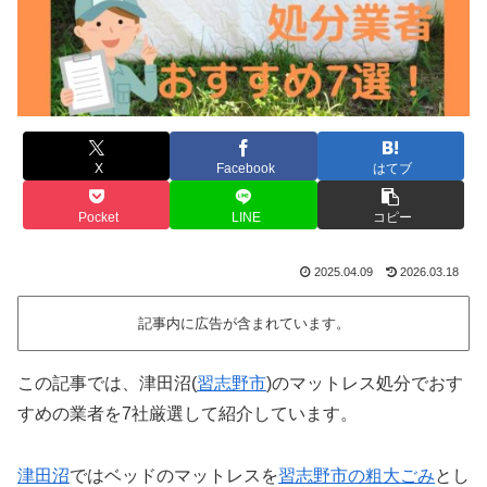
X
Facebook
はてブ
Pocket
LINE
コピー
2025.04.09
2026.03.18
記事内に広告が含まれています。
この記事では、津田沼(
習志野市
)のマットレス処分でおす
すめの業者を7社厳選して紹介しています。
津田沼
ではベッドのマットレスを
習志野市の粗大ごみ
とし