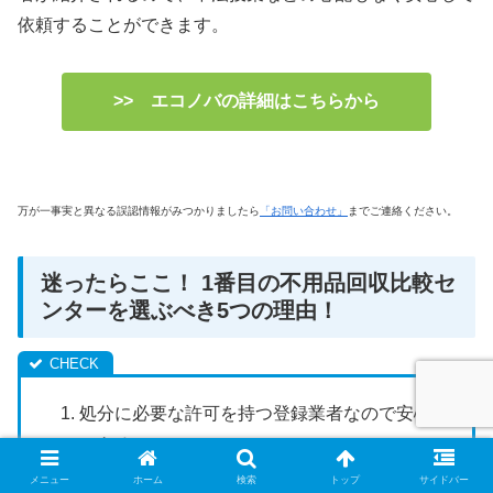
依頼することができます。
>> エコノバの詳細はこちらから
万が一事実と異なる誤認情報がみつかりましたら
「お問い合わせ」
までご連絡ください。
迷ったらここ！ 1番目の不用品回収比較セ
ンターを選ぶべき5つの理由！
処分に必要な許可を持つ登録業者なので安心
である
見積もりは無料で不用品回収の料金の相場も
メニュー
ホーム
検索
トップ
サイドバー