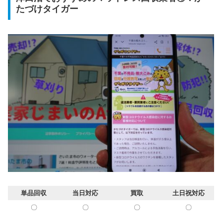
たづけタイガー
単品回収
当日対応
買取
土日祝対応
〇
〇
〇
〇